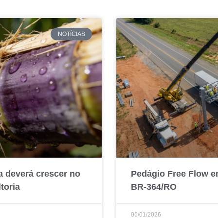
NOTÍCIAS
a deverá crescer no
Pedágio Free Flow e
toria
BR-364/RO
06/01/2026