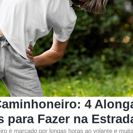
aminhoneiro: 4 Alon
s para Fazer na Estrad
iro é marcado por longas horas ao volante e muit