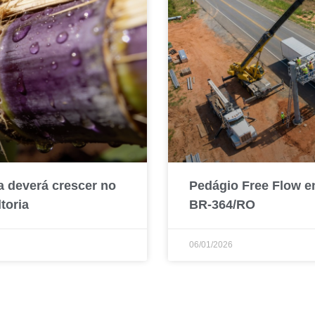
a deverá crescer no
Pedágio Free Flow e
toria
BR-364/RO
06/01/2026