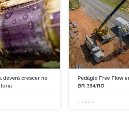
a deverá crescer no
Pedágio Free Flow e
toria
BR-364/RO
06/01/2026