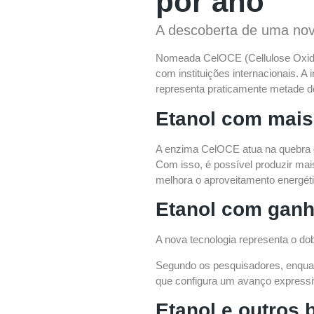
por ano
A descoberta de uma nova
Nomeada CelOCE (Cellulose Oxidat
com instituições internacionais. A
representa praticamente metade d
Etanol com mais
A enzima CelOCE atua na quebra da
Com isso, é possível produzir mai
melhora o aproveitamento energét
Etanol com ganho
A nova tecnologia representa o dob
Segundo os pesquisadores, enqua
que configura um avanço expressiv
Etanol e outros 